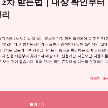
 2차 받는법｜대상 확인부터
은 받을 수 있을 것 같다고 생각해도 행정자료상 기준에서는 대상이 
 나올 수 있습니다. 반대로 받을 수 없다고 생각했는데 실제 조회에서
정리
자로 확인되는 경우도 있을 수 있습니다. 그래서 추측보다 조회 결과
니다. 대상자가 아니라고 나온다면 건강보험료 기준, 주민등록상 주소지
 수, 1차 신청 여부를 다시 확인해야 합니다. 최근 이사나 세대 분리,
 자격 변동이 있었다면 결과가 예상과 다를 수 있습니다. 2. 1차 신
있으면 2차 신청이 막힐 수 있습니다 기름지원금 신청 안 될 때 꼭 봐
름지원금 2차 받는법 을 찾는 분들이 가장 먼저 확인해야 할 것은 “내
 부분이 1차 신청 이력입니다. 1차 기간에 이미 신청하고 지급받았다면
인지”입니다. 기름지원금이라는 표현은 검색에서 많이 쓰이지만, 실제
 다시 신청하거나 중복 지급받는 것이 제한될 수 있습니다. 여기서 
내에서는 고유가 피해지원금이라는 이름으로 확인하는 것이 안전합니
우가 있습니다. 본인이 직접 신청하지 않았다고 생각했지만 세대 기
라서 신청 버튼부터 찾기보다 대상조회, 신청기간, 지급수단, 사용처를
 처리되었거나, 가족 중 누군가가 신청했을 ...
 보는 것이 좋습니다. 특히 2차는 국민 70% 대상 여부와 연결되기 
강보험료, 가구 기준, 1차 신청 이력까지 함께 확인해야 합니다. 차량
 없느냐만으로 판단하면 안 됩니다. 기름값 부담 때문에 검색했더라도
자세한 내용
 대상은 소득과 행정 기준에 따라 달라질 수 있습니다. 기름지원금 2차
 자세히 보기 → 1. 기름지원금 2차는 공식 명칭부터 확인해야 합니다
원금은 사람들이 쉽게 검색하는 표현입니다. 하지만 실제 정부 안내
유가 피해지원금으로 안내될 수 있습니다. 그래서 검색어와 공식 명칭
해야 합니다. 이름만 보고 다른 지원금이라고 생각하면 중요한 신청
글 더보기