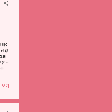
지원금
공식 안
확인해야
 신청
름값과
“주유소
원금이
기준,
 않습
 보기
, 사
해두었
 명칭
3단계
것 7.