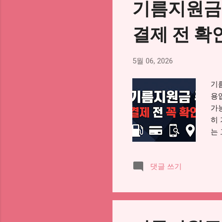
기름지원금 
활
라
결제 전 
하
반
부
5월 06, 2026
전
합
기
할
용
에
가
합니다
히
는
사
생
댓글 쓰기
주
줄
공
이
으