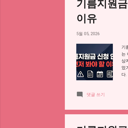
기름지원금 
다
어
이유
해
조
식
5월 05, 2026
라
받
기
받
는
카
상
지
었
주유
다
서
신
댓글 쓰기
것이
지
대
자가
되므