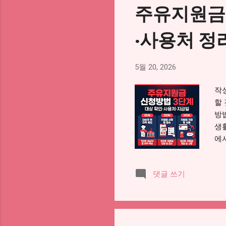
주유지원금
에
차
·사용처 정
내에
5월 20, 2026
작성
할
방법
생활
에
라
2
댓글 쓰기
니
용
습
부
4.