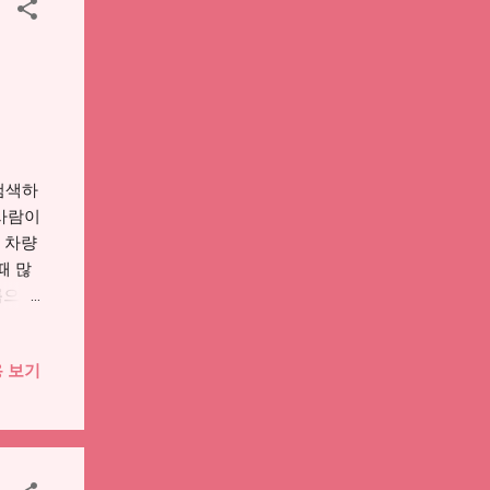
색창에
칭은 고
 오해
물가
 “주
해지원
 70%
검색하
 사람이
 차량
때 많
름으로
연결되
 1차
 보기
기 →
름 때
지만 고
 됩니
, 생