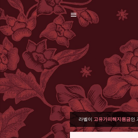
라벨이
고유가피해지원금
인
글