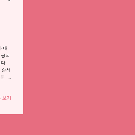
아니라
는 대
가 중요
, 가
 건강
청 이력
야 하
가 대
 2차
 공식
헷갈리는
다.
준으로
 순서
때문에
이 있느
 지원
 보기
 받는
 기름
에서는
을 구
기간이