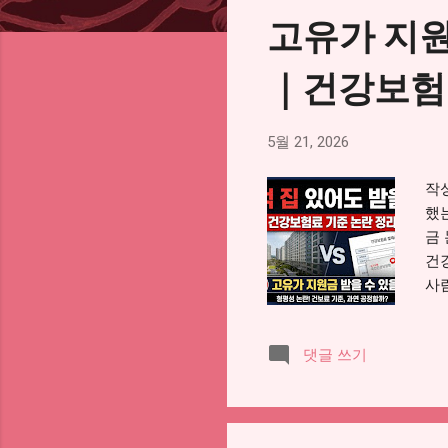
고유가 지원
｜건강보험
5월 21, 2026
작성
했
금
건
사
무
세 
댓글 쓰기
다
산
니
생겼