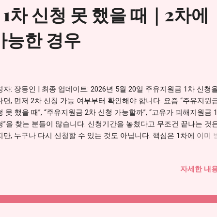
란은 어디서 나온 말인가 4. 고액자산가 제외 기준은 무엇인가 5. 대
1차 신청 못 했을 때｜2차에
했다면 확인할 5가지 6. 이 논란을 어떻게 봐야 하나 7. 자주 묻는 질문
 형평성 논란이 생겼나 고유가 지원금 2차 지급이 시작되면서 가장 크
가능한 경우
 반응은 “나는 왜 탈락했나”입니다. 국민 70%를 대상으로 한다고 들
제로 조회해보니 대상자가 아니라고 나오는 직장인들이 생겼기 때문
. 특히 1인 직장가입자는 건강보험료 기준이 민감합니다. 월급이 투
히는 직장인은 건강보험료가 바로 반영되기 때문에, 본인은 생활이 
고 느껴도 기준상 제외될 수 있습니다. 반대로 고가 주택을 갖고 있더
자: 장동인 | 최종 업데이트: 2026년 5월 20일 주유지원금 1차 신청
소득이 낮고, 재산세 과세표준과 금...
면, 먼저 2차 신청 가능 여부부터 확인해야 합니다. 요즘 “주유지원금
 못 했을 때”, “주유지원금 2차 신청 가능할까”, “고유가 피해지원금 
청”을 찾는 분들이 많습니다. 신청기간을 놓쳤다고 무조건 끝나는 것은
지만, 누구나 다시 신청할 수 있는 것도 아닙니다. 핵심은 1차에 이미
, 1차 대상이었지만 신청만 못 한 것인지 , 2차 신청기간 안에 있는지 
하는 것입니다. 이 글에서는 1차를 놓친 분들이 2차에 확인해야 할 기
자세한 내용
리합니다. 1차 놓쳤다면 2차 신청 기준부터 확인하세요 고유가 피해
차 신청방법, 대상조회, 지급금액, 사용처는 워프 메인글에 따로 정리
다. 2차 신청 대상·방법 확인하기 → 목차 1. 주유지원금과 고유가 
 차이 2. 1차 신청 못 했을 때 먼저 볼 기준 3. 2차에 다시 신청 가능
 2차에도 신청이 어려운 경우 5. 1차 미신청자가 확인할 신청 순서 6. 