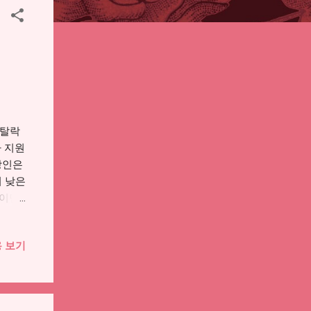
 탈락
가 지원
장인은
이 낮은
집이면
 재산
단됩니
 보기
고액자
두었습
 논란이
억 집