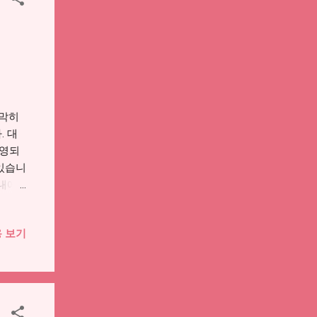
용이
앱에서
 사용처
는 방
에 따
 지급
으로
 막히
 선불
. 대
보여도
반영되
 동네
 있습니
..
안내에
따라서
해보는
 보기
 맞는
 것은
제 대상
와 연결
. 본