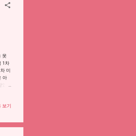
상에서
 1.
게 나
었는데
입니
명하게
빠듯하
라도
을 못
 1차
1차 미
 아
 받았는
를 구
준을
 보기
지원금
해두었
피해지
한 경우
신청 전