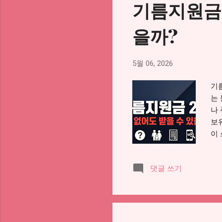
기름지원금 
자
는
을까?
유
하
부
5월 06, 2026
유
금의
기
국
는
나 
보
이
확
기 
댓글 쓰기
신
1
문
유
다.