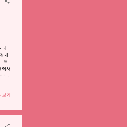
이 아니
조회해야
다.
유 여
 신청
봐야
 확인
 내
 때문
 결제
인해야
. 특
안내에서
 전에
상황이
원금은
 보기
부담을
지원금
처 기준
 방향
된