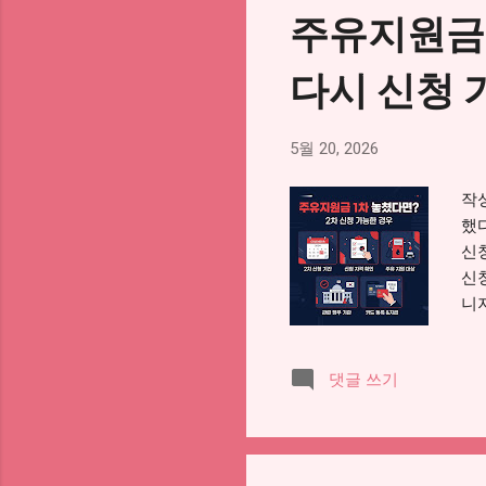
논
주유지원금 
탈락
왜
다시 신청 
온
실
다
5월 20, 2026
잡
다
작성
월 
했다
신청
신
니
지 
분
댓글 쓰기
정
2
습니
원금
4.