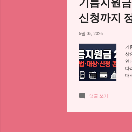
기름지원금
인
고
신청까지 
상
합
구원
5월 05, 2026
보험
이 
기
는
상
에
안
경
따
이미
대로
건
냐
댓글 쓰기
금
법
지
고
분