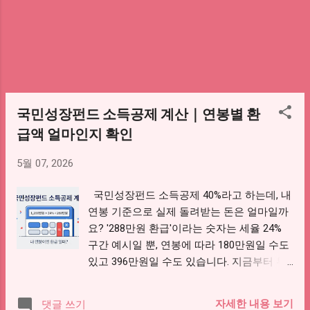
환급받는 법, 과다공제 정정 절차, 이직자 합
산신고까지 한 번에 정리합니다. 연말정산 공
제 오류, 지금 확인하세요 6월 1일 전에 정정
하면 가산세 0원 · 기한 지나면 10~40% 추가
부과 👉 부양가족 공제 오류 유형 확인하기
👉 홈택스 종합소득세 정정신고 바로가기 📑
목차 연말정산 공제 실수, 왜 종합소득세로
국민성장펀드 소득공제 계산｜연봉별 환
정정해야 할까? 공제 누락 시 환급받는 방법
급액 얼마인지 확인
과 주요 누락 항목 부양가족 공제 오류 3가지
유형과 대처법 과다공제 가산세 비교 — 자진
5월 07, 2026
정정 vs 하반기 적발 이직자·투잡러 합산신고
안 하면 생기는 일 홈택스·손택스 정정신고
국민성장펀드 소득공제 40%라고 하는데, 내
절차 총정리 자주 묻는 질문 (FAQ) ...
연봉 기준으로 실제 돌려받는 돈은 얼마일까
요? '288만원 환급'이라는 숫자는 세율 24%
구간 예시일 뿐, 연봉에 따라 180만원일 수도
있고 396만원일 수도 있습니다. 지금부터 투
자금별·연봉별 환급액을 계산해 보겠습니다.
⚠️ 3년 안에 팔면 추징세액 얼마? 확인하기
자세한 내용 보기
댓글 쓰기