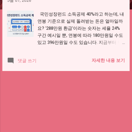
5월 07, 2026
국민성장펀드 소득공제 40%라고 하는데, 내
연봉 기준으로 실제 돌려받는 돈은 얼마일까
요? '288만원 환급'이라는 숫자는 세율 24%
구간 예시일 뿐, 연봉에 따라 180만원일 수도
있고 396만원일 수도 있습니다. 지금부터 투
자금별·연봉별 환급액을 계산해 보겠습니다.
⚠️ 3년 안에 팔면 추징세액 얼마? 확인하기
자세한 내용 보기
댓글 쓰기
→ 🏦 운용사 10곳 비교하고 판매사 고르기
→ 소득공제 구간별 공제금액 투자금 공제율
공제금액 3,000만원 이하 40% 최대 1,200만
원 3,000~5,000만원 20% 초과분 최대 400만
원 5,000~7,000만원 10% 초과분 최대 200만
원 7,000만원 풀투자 — 합계 1,800만원 연봉
별 실제 환급액 (3,000만원 투자 시) 소득공제
1,200만원이 확정되더라도, 내 세율에 따라
실제 돌려받는 돈이 다릅니다. 연봉(과세표
준) 적용세율 환급액 ~1,400만원 6% 약 79만