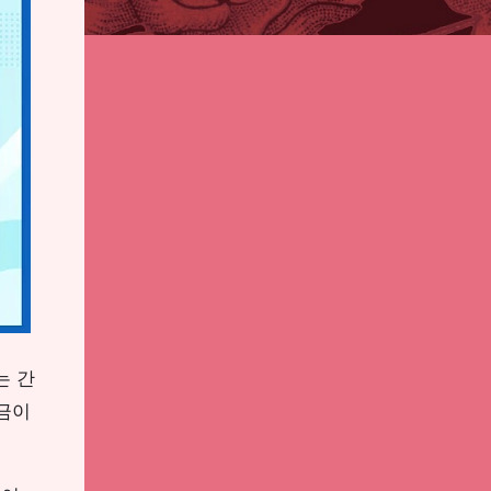
는 간
금이