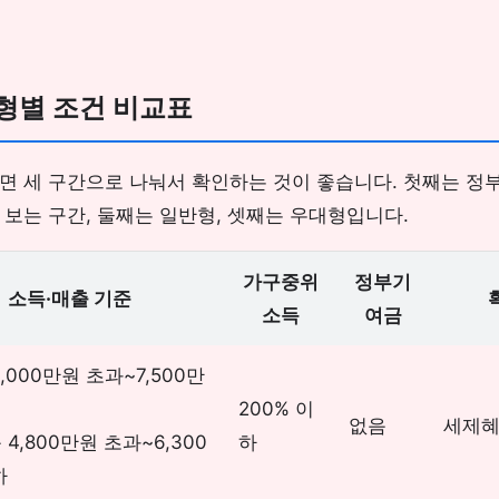
형별 조건 비교표
면 세 구간으로 나눠서 확인하는 것이 좋습니다. 첫째는 정
보는 구간, 둘째는 일반형, 셋째는 우대형입니다.
가구중위
정부기
소득·매출 기준
소득
여금
,000만원 초과~7,500만
200% 이
없음
세제혜
4,800만원 초과~6,300
하
하