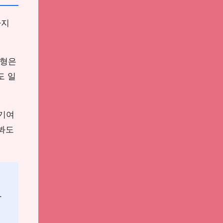
까지
반형은
도 일
부기여
 봐도
.