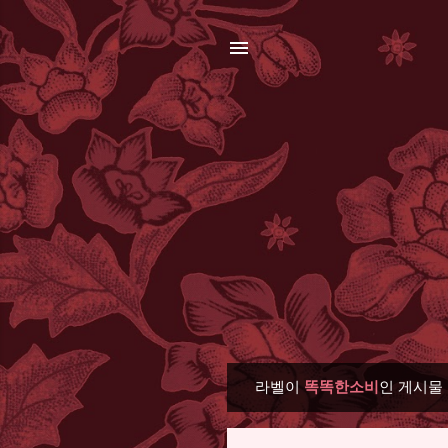
라벨이
똑똑한소비
인 게시물
글