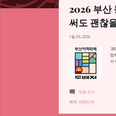
2026 부
써도 괜찮을
1월 05, 2026
2
정
가
댓글 쓰기
위치:
대한민국