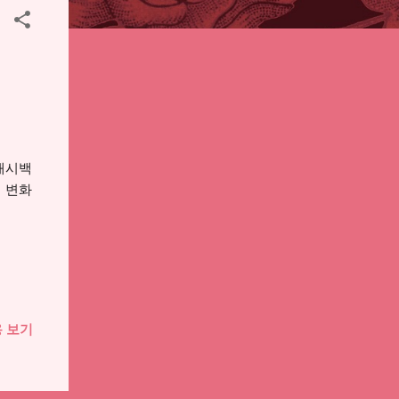
캐시백
 변화
 보기