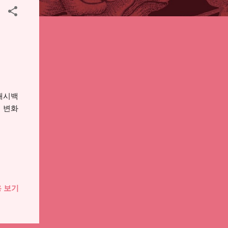
캐시백
 변화
 보기