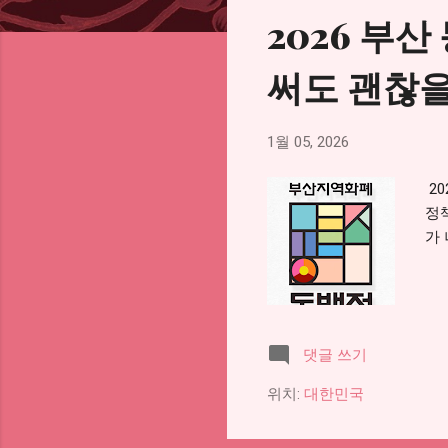
2026 부
써도 괜찮을
1월 05, 2026
2
정
가
댓글 쓰기
위치:
대한민국