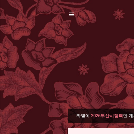
라벨이
2026부산시정책
인 게
글